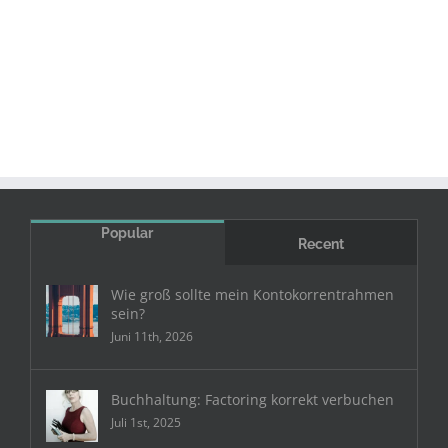
Popular
Recent
Wie groß sollte mein Kontokorrentrahmen
sein?
Juni 11th, 2026
Buchhaltung: Factoring korrekt verbuchen
Juli 1st, 2025