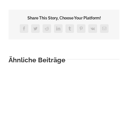
Kreditklemme
Share This Story, Choose Your Platform!
Facebook
Twitter
Reddit
LinkedIn
Tumblr
Pinterest
Vk
E-
Mail
Ähnliche Beiträge