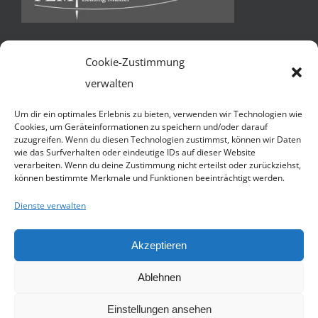
Cookie-Zustimmung
Kontakt
verwalten
FLM Factoring und Leasing Makler GmbH & Co KG *
Um dir ein optimales Erlebnis zu bieten, verwenden wir Technologien wie
Ballindamm 13 * 20095 Hamburg
Cookies, um Geräteinformationen zu speichern und/oder darauf
zuzugreifen. Wenn du diesen Technologien zustimmst, können wir Daten
Telefon:
+49 40 3252 7941
wie das Surfverhalten oder eindeutige IDs auf dieser Website
verarbeiten. Wenn du deine Zustimmung nicht erteilst oder zurückziehst,
Handy:
+49 1590 4509055 (N. Jacobsen)
können bestimmte Merkmale und Funktionen beeinträchtigt werden.
E-Mail:
Senden Sie uns eine e-mail
Dienste verwalten
Website:
http://flmakler.de
Akzeptieren
© Copyright 2012 -
2026 | Avada Theme by
Theme Fusion
| All
Ablehnen
Rights Reserved | Powered by
WordPress
Einstellungen ansehen