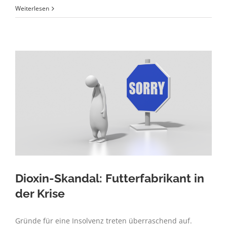
Risiken
Weiterlesen
in
der
Finanzplanung
Dioxin-Skandal: Futterfabrikant in
der Krise
Gründe für eine Insolvenz treten überraschend auf.