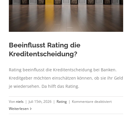
back
Beeinflusst Rating die
Kreditentscheidung?
Rating beeinflusst die Kreditentscheidung bei Banken.
Kreditgeber möchten einschätzen können, ob sie ihr Geld
je wiedersehen. Da hilft das Rating.
für
Von
niels
|
Juli 15th, 2026
|
Rating
|
Kommentare deaktiviert
Beeinflusst
Weiterlesen
Rating
die
Kreditentsc