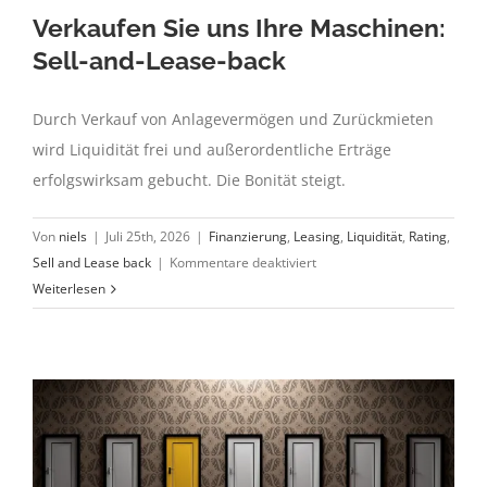
Verkaufen Sie uns Ihre Maschinen:
Sell-and-Lease-back
Durch Verkauf von Anlagevermögen und Zurückmieten
wird Liquidität frei und außerordentliche Erträge
erfolgswirksam gebucht. Die Bonität steigt.
Von
niels
|
Juli 25th, 2026
|
Finanzierung
,
Leasing
,
Liquidität
,
Rating
,
für
Sell and Lease back
|
Kommentare deaktiviert
Verkaufen
Weiterlesen
Sie
uns
Ihre
Maschinen:
Sell-
and-
Lease-