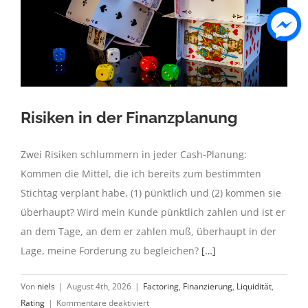
Risiken in der Finanzplanung
Zwei Risiken schlummern in jeder Cash-Planung:
Kommen die Mittel, die ich bereits zum bestimmten
Stichtag verplant habe, (1) pünktlich und (2) kommen sie
überhaupt? Wird mein Kunde pünktlich zahlen und ist er
an dem Tage, an dem er zahlen muß, überhaupt in der
Lage, meine Forderung zu begleichen?
[…]
Von
niels
|
August 4th, 2026
|
Factoring
,
Finanzierung
,
Liquidität
,
für
Rating
|
Kommentare deaktiviert