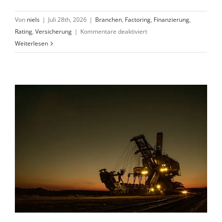
Von
niels
|
Juli 28th, 2026
|
Branchen
,
Factoring
,
Finanzierung
,
für
Rating
,
Versicherung
|
Kommentare deaktiviert
Dioxin-
Weiterlesen
Skandal:
Futterfabrikant
in
der
Krise