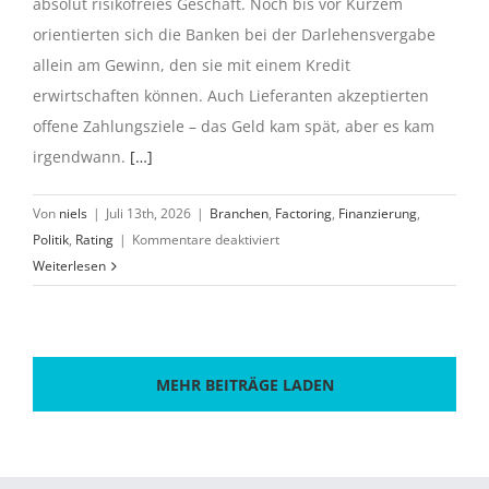
absolut risikofreies Geschäft. Noch bis vor Kurzem
orientierten sich die Banken bei der Darlehensvergabe
allein am Gewinn, den sie mit einem Kredit
erwirtschaften können. Auch Lieferanten akzeptierten
offene Zahlungsziele – das Geld kam spät, aber es kam
irgendwann.
[…]
Von
niels
|
Juli 13th, 2026
|
Branchen
,
Factoring
,
Finanzierung
,
für
Politik
,
Rating
|
Kommentare deaktiviert
Bei
Weiterlesen
Städten
ist
mit
Pleiten
MEHR BEITRÄGE LADEN
zu
rechnen