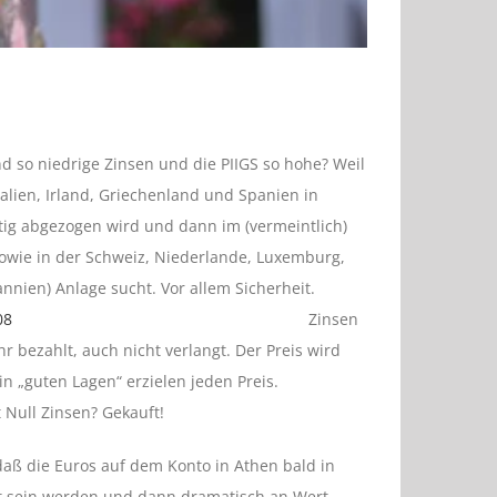
 so niedrige Zinsen und die PIIGS so hohe? Weil
talien, Irland, Griechenland und Spanien in
ig abgezogen wird und dann im (vermeintlich)
owie in der Schweiz, Niederlande, Luxemburg,
annien) Anlage sucht.
Vor allem Sicherheit.
Zinsen
r bezahlt, auch nicht verlangt. Der Preis wird
n „guten Lagen“ erzielen jeden Preis.
 Null Zinsen? Gekauft!
daß die Euros auf dem Konto in Athen bald in
sein werden und dann dramatisch an Wert