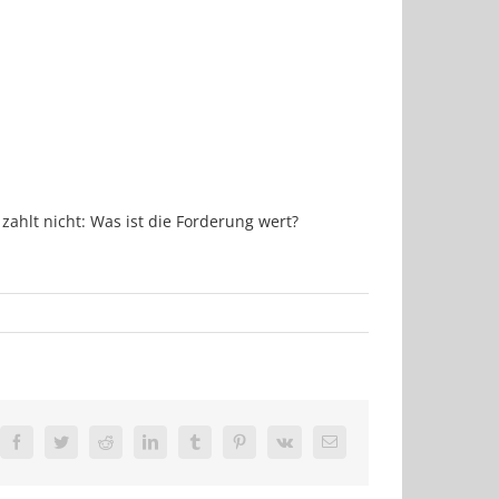
zahlt nicht: Was ist die Forderung wert?
Facebook
Twitter
Reddit
LinkedIn
Tumblr
Pinterest
Vk
E-
Mail