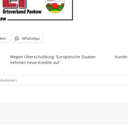
cken
WhatsApp
Wegen Überschuldung: Europäische Staaten
Kunde 
nehmen neue Kredite auf
für
eaktiviert
Wegen
Kapitalflucht:
Zinsen
in
Deutschland
auf
Rekordtief