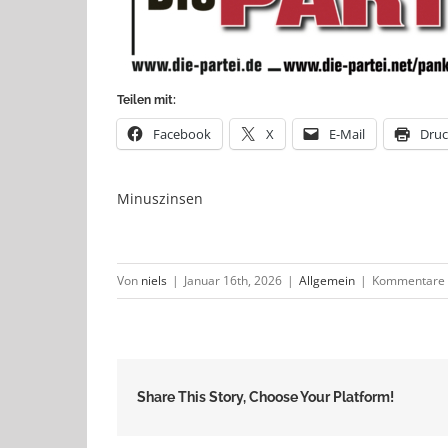
Teilen mit:
Facebook
X
E-Mail
Dru
Minuszinsen
Von
niels
|
Januar 16th, 2026
|
Allgemein
|
Kommentare d
Share This Story, Choose Your Platform!