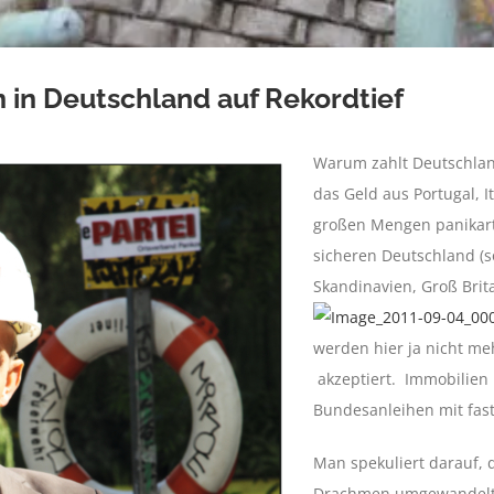
 in Deutschland auf Rekordtief
Warum zahlt Deutschland
das Geld aus Portugal, I
großen Mengen panikart
sicheren Deutschland (s
Skandinavien, Groß Brit
werden hier ja nicht meh
akzeptiert. Immobilien i
Bundesanleihen mit fast
Man spekuliert darauf, 
Drachmen umgewandelt 