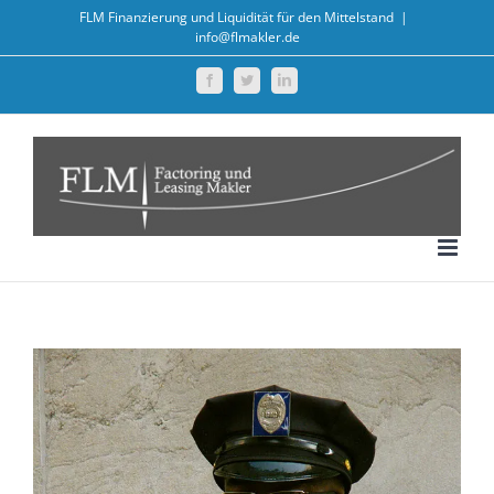
Zum
FLM Finanzierung und Liquidität für den Mittelstand
|
info@flmakler.de
Inhalt
springen
Facebook
Twitter
LinkedIn