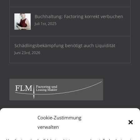
Buchhaltung: Factoring korrekt verbuchen
Juli 1st, 2025
Schädlingsbekämpfung benötigt auch Liquidität
Juni 23rd, 2026
Cookie-Zustimmung
Kontakt
verwalten
FLM Factoring und Leasing Makler GmbH & Co KG *