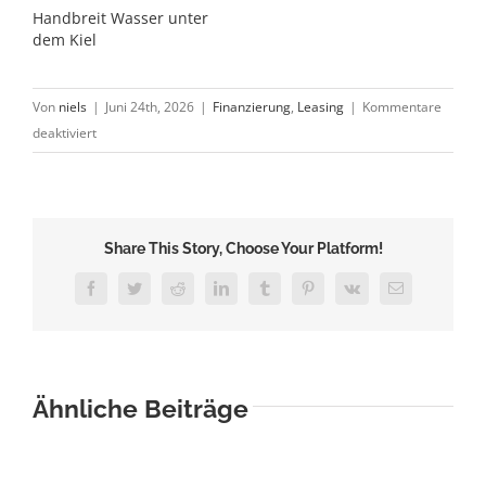
Handbreit Wasser unter
dem Kiel
Von
niels
|
Juni 24th, 2026
|
Finanzierung
,
Leasing
|
Kommentare
für
deaktiviert
Oldtimer
Leasing
Share This Story, Choose Your Platform!
Facebook
Twitter
Reddit
LinkedIn
Tumblr
Pinterest
Vk
E-
Mail
Ähnliche Beiträge