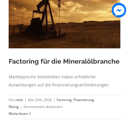
Factoring für die Mineralölbranche
Markttypische Volatilitäten haben erhebliche
Auswirkungen auf die Finanzierungsanforderungen
Von
niels
|
Mai 26th, 2026
|
Factoring
,
Finanzierung
,
für
Rating
|
Kommentare deaktiviert
Factoring
Weiterlesen
für
die