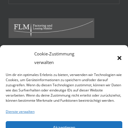
Cookie-Zustimmung
Kontakt
verwalten
FLM Factoring und Leasing Makler GmbH & Co KG *
Um dir ein optimales Erlebnis zu bieten, verwenden wir Technologien wie
Ballindamm 13 * 20095 Hamburg
Cookies, um Geräteinformationen zu speichern und/oder darauf
zuzugreifen. Wenn du diesen Technologien zustimmst, können wir Daten
Telefon:
+49 40 3252 7941
wie das Surfverhalten oder eindeutige IDs auf dieser Website
verarbeiten. Wenn du deine Zustimmung nicht erteilst oder zurückziehst,
Handy:
+49 1590 4509055 (N. Jacobsen)
können bestimmte Merkmale und Funktionen beeinträchtigt werden.
E-Mail:
Senden Sie uns eine e-mail
Website:
http://flmakler.de
Dienste verwalten
Akzeptieren