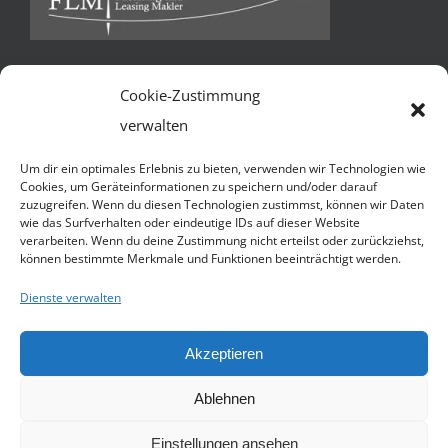
Cookie-Zustimmung
Kontakt
verwalten
FLM Factoring und Leasing Makler GmbH & Co KG *
Um dir ein optimales Erlebnis zu bieten, verwenden wir Technologien wie
Ballindamm 13 * 20095 Hamburg
Cookies, um Geräteinformationen zu speichern und/oder darauf
zuzugreifen. Wenn du diesen Technologien zustimmst, können wir Daten
Telefon:
+49 40 3252 7941
wie das Surfverhalten oder eindeutige IDs auf dieser Website
verarbeiten. Wenn du deine Zustimmung nicht erteilst oder zurückziehst,
Handy:
+49 1590 4509055 (N. Jacobsen)
können bestimmte Merkmale und Funktionen beeinträchtigt werden.
E-Mail:
Senden Sie uns eine e-mail
Website:
http://flmakler.de
Dienste verwalten
Akzeptieren
© Copyright 2012 -
2026 | Avada Theme by
Theme Fusion
| All
Ablehnen
Rights Reserved | Powered by
WordPress
Einstellungen ansehen