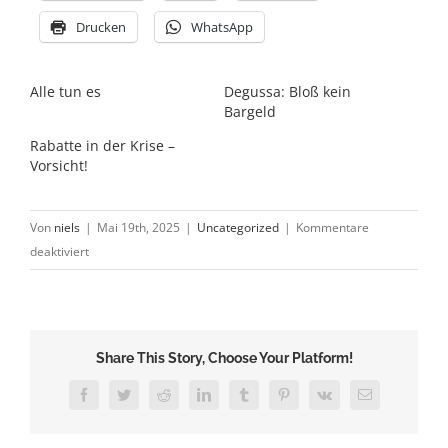
Drucken
WhatsApp
Alle tun es
Degussa: Bloß kein
Bargeld
Rabatte in der Krise –
Vorsicht!
Von
niels
|
Mai 19th, 2025
|
Uncategorized
|
Kommentare
für
deaktiviert
Mit
2
Euro
pro
Share This Story, Choose Your Platform!
Tag
zum
Facebook
Twitter
Reddit
LinkedIn
Tumblr
Pinterest
Vk
E-
Mail
Millionär