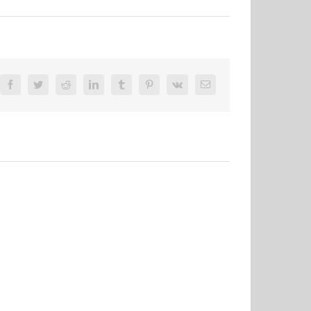
Facebook
Twitter
Reddit
LinkedIn
Tumblr
Pinterest
Vk
E-
Mail