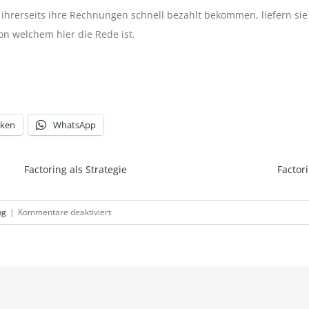
ihrerseits ihre Rechnungen schnell bezahlt bekommen, liefern sie
on welchem hier die Rede ist.
cken
WhatsApp
Factoring als Strategie
Factor
für
ng
|
Kommentare deaktiviert
Chancen
auf
Wachstum
werden
nicht