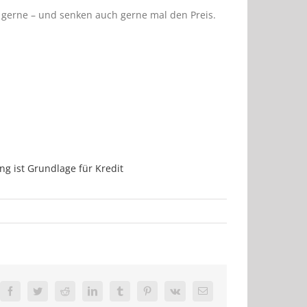
 gerne – und senken auch gerne mal den Preis.
ing ist Grundlage für Kredit
Facebook
Twitter
Reddit
LinkedIn
Tumblr
Pinterest
Vk
E-
Mail