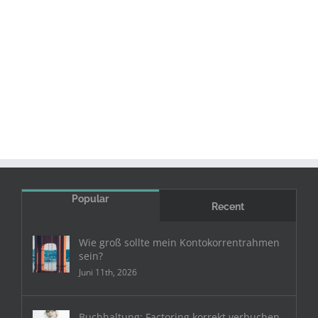
Popular
Recent
Wie groß sollte mein Kontokorrentrahmen
sein?
Juni 11th, 2026
Buchhaltung: Factoring korrekt verbuchen