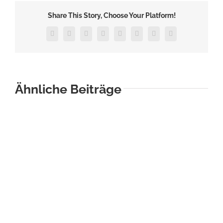
Was
Share This Story, Choose Your Platform!
ist
THE
Facebook
Twitter
Reddit
LinkedIn
Tumblr
Pinterest
Vk
E-
Mail
PIG?
Ähnliche Beiträge