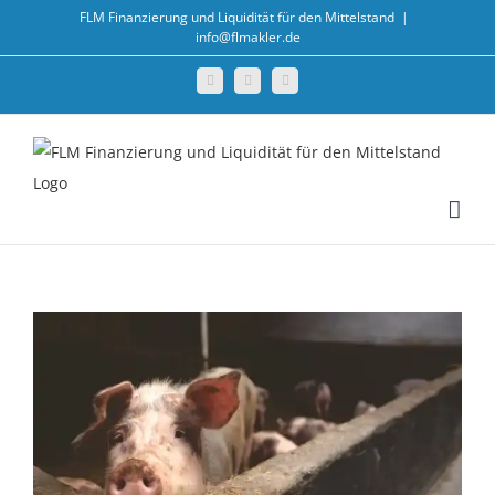
Zum
FLM Finanzierung und Liquidität für den Mittelstand
|
info@flmakler.de
Inhalt
springen
Facebook
Twitter
LinkedIn
Zeige
grösseres
Bild