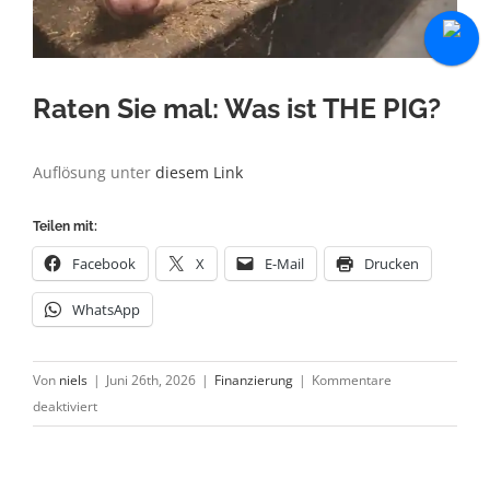
Raten Sie mal: Was ist THE PIG?
Auflösung unter
diesem Link
Teilen mit:
Facebook
X
E-Mail
Drucken
WhatsApp
Von
niels
|
Juni 26th, 2026
|
Finanzierung
|
Kommentare
für
deaktiviert
Raten
Sie
mal: