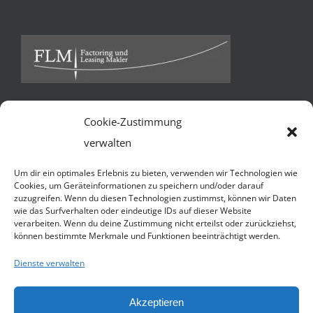
Cookie-Zustimmung
Kontakt
verwalten
FLM Factoring und Leasing Makler GmbH & Co KG *
Um dir ein optimales Erlebnis zu bieten, verwenden wir Technologien wie
Ballindamm 13 * 20095 Hamburg
Cookies, um Geräteinformationen zu speichern und/oder darauf
zuzugreifen. Wenn du diesen Technologien zustimmst, können wir Daten
Telefon:
+49 40 3252 7941
wie das Surfverhalten oder eindeutige IDs auf dieser Website
verarbeiten. Wenn du deine Zustimmung nicht erteilst oder zurückziehst,
Handy:
+49 1590 4509055 (N. Jacobsen)
können bestimmte Merkmale und Funktionen beeinträchtigt werden.
E-Mail:
Senden Sie uns eine e-mail
Dienste verwalten
Website:
http://flmakler.de
Akzeptieren