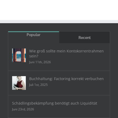
Popular
Recent
Wie groß sollte mein Kontokorrentrahmen
sein?
Juni 11th, 2026
Buchhaltung: Factoring korrekt verbuchen
Juli 1st, 2025
Schädlingsbekämpfung benötigt auch Liquidität
Juni 23rd, 2026