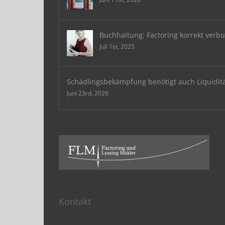
Buchhaltung: Factoring korrekt verb
Juli 1st, 2025
Schädlingsbekämpfung benötigt auch Liquidit
Juni 23rd, 2026
Kontakt