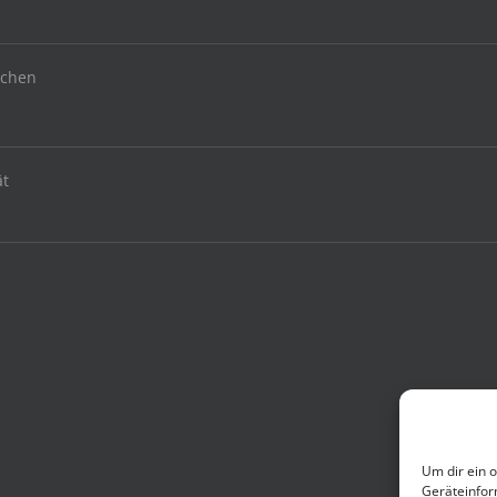
uchen
ät
Um dir ein 
Geräteinfor