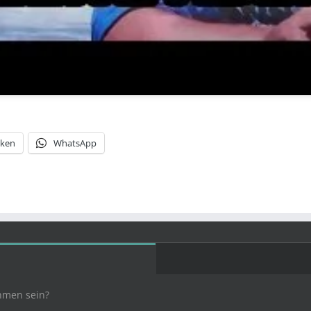
cken
WhatsApp
hmen sein?