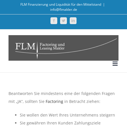
Zum
FLM Finanzierung und Liquidität für den Mittelstand
|
info@flmakler.de
Inhalt
springen
Facebook
Twitter
LinkedIn
Beantworten Sie mindestens eine der folgenden Fragen
mit „JA“, sollten Sie
Factoring
in Betracht ziehen:
Sie wollen den Wert Ihres Unternehmens steigern
Sie gewähren Ihren Kunden Zahlungsziele