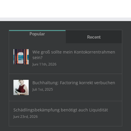
Popular
Recent
Wie groß sollte mein Kontokorrentrahmen
sein?
Juni 11th, 2026
Buchhaltung: Factoring korrekt verbuchen
Juli 1st, 2025
Schädlingsbekämpfung benötigt auch Liquidität
Juni 23rd, 2026