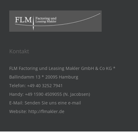
Kontakt
FLM Factoring und Leasing Makler GmbH & Co KG *
Ballindamm 13 * 20095 Hamburg
Telefon:
+49 40 3252 7941
Handy:
+49 1590 4509055 (N. Jacobsen)
E-Mail:
Senden Sie uns eine e-mail
Website:
http://flmakler.de